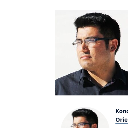
Konc
Orie