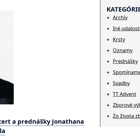
KATEGÓRI
Archív
Iné udalost
Krsty
Oznamy
Prednášky
Spomínam
Svadby
TT Advent
Zborové výl
Zo života z
ert a prednášky Jonathana
la