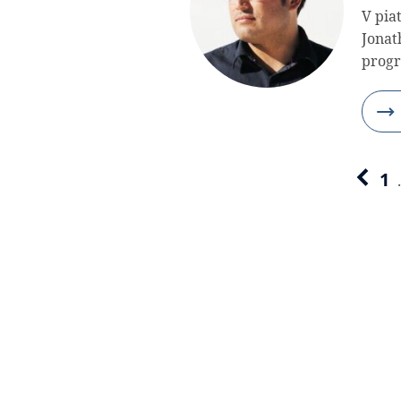
V pia
Jonat
prog
1