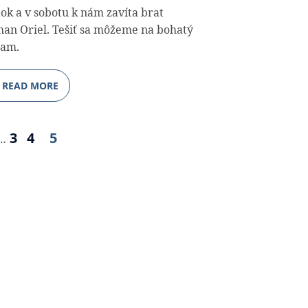
tok a v sobotu k nám zavíta brat
han Oriel. Tešiť sa môžeme na bohatý
ram.
READ MORE
3
4
5
…